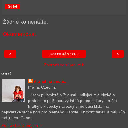
Sdílet
Žádné komentáře:
Okomentovat
‹
›
Domovská stránka
Zobrazit verzi pro web
O mně
Aranel na cestě....
Praha, Czechia
...jsem půlstoletá a 7vousů.. milující své blízké a
přátele.. s potřebou vydatné porce kultury... ruční
hrátky s klubíčky navozují v mé duši klid...mé
pejskařské srdce hoří pro plemeno Dandie Dinmont terier..a můj kůň
má jméno Canon
Zobrazit celý můj profil