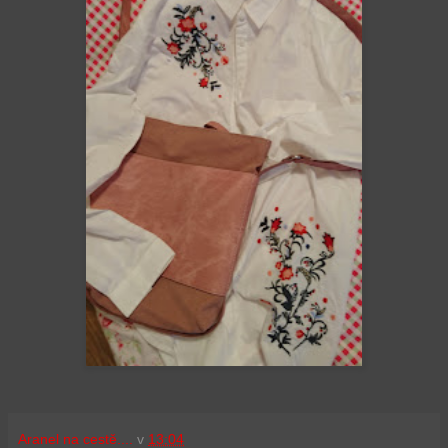
Aranel na cestě....
v
13:04