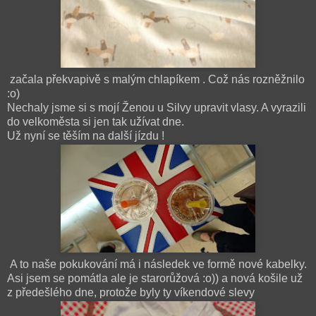
začala překvapivě s malým chlapíkem . Což nás rozněžnilo
:o)
Nechaly jsme si s mojí Ženou u Silvy upravit vlasy. A vyrazili
do velkoměsta si jen tak užívat dne.
Už nyní se těším na další jízdu !
A to naše pokukování má i následek ve formě nové kabelky.
Asi jsem se pomátla ale je starorůžová :o)) a nová košile už
z předešlého dne, protože byly ty víkendové slevy